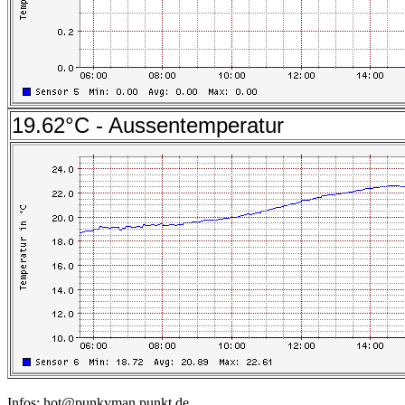
19.62°C - Aussentemperatur
Infos: hot@punkyman punkt de